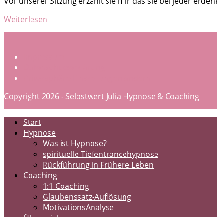
Vor unserer Sitzung erzählt sie mir das sie bei jeder erde
Übelkeit
Weiterlesen
bei
Dunkelheit
Impressum
Datenschutzerklärung
Privatsphäre-Einstellungen ändern
Copyright 2026 - Selbstwert Julia Hypnose & Coaching
Start
Hypnose
Was ist Hypnose?
spirituelle Tiefentrancehypnose
Rückführung in Frühere Leben
Coaching
1:1 Coaching
Glaubenssatz-Auflösung
MotivationsAnalyse