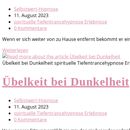
Beitrags-
Selbstwert-Hypnose
Autor:
Beitrag
11. August 2023
veröffentlicht:
Beitrags-
spirituelle Tiefentrancehypnose Erlebnisse
Kategorie:
Beitrags-
0 Kommentare
Kommentare:
Wenn er sich weiter von zu Hause entfernt bekommt er eine
Angst
Weiterlesen
sich
von
Übelkeit bei Dunkelheit spirituelle Tiefentrancehypnose
zu
Hause
Übelkeit bei Dunkelheit
zu
entfernen
Beitrags-
Selbstwert-Hypnose
Autor:
Beitrag
11. August 2023
veröffentlicht:
Beitrags-
spirituelle Tiefentrancehypnose Erlebnisse
Kategorie:
Beitrags-
0 Kommentare
Kommentare: