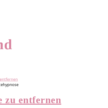
nd
ncehypnose
e zu entfernen