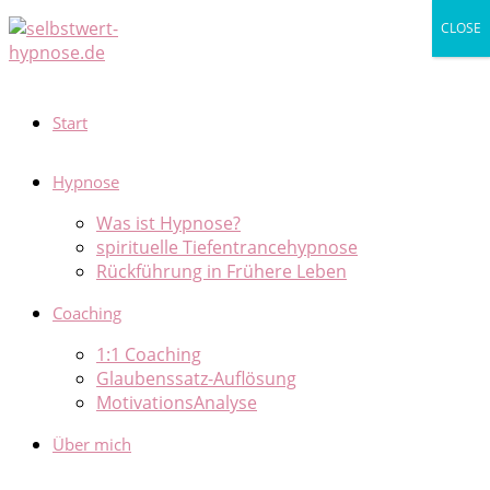
Zum
CLOSE
Inhalt
springen
Start
Hypnose
Was ist Hypnose?
spirituelle Tiefentrancehypnose
Rückführung in Frühere Leben
Coaching
1:1 Coaching
Glaubenssatz-Auflösung
MotivationsAnalyse
Über mich