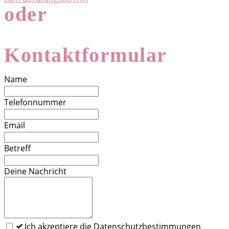
oder
Kontaktformular
Lass
Name
dieses
Feld
Telefonnummer
leer
Email
Betreff
Deine Nachricht
Ich akzeptiere die Datenschutzbestimmungen